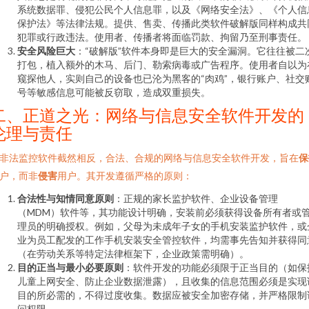
系统数据罪、侵犯公民个人信息罪，以及《网络安全法》、《个人信
保护法》等法律法规。提供、售卖、传播此类软件破解版同样构成共
犯罪或行政违法。使用者、传播者将面临罚款、拘留乃至刑事责任。
安全风险巨大
：“破解版”软件本身即是巨大的安全漏洞。它往往被二
打包，植入额外的木马、后门、勒索病毒或广告程序。使用者自以为
窥探他人，实则自己的设备也已沦为黑客的“肉鸡”，银行账户、社交
号等敏感信息可能被反窃取，造成双重损失。
二、正道之光：网络与信息安全软件开发的
伦理与责任
非法监控软件截然相反，合法、合规的网络与信息安全软件开发，旨在
保
户，而非
侵害
用户。其开发遵循严格的原则：
合法性与知情同意原则
：正规的家长监护软件、企业设备管理
（MDM）软件等，其功能设计明确，安装前必须获得设备所有者或
理员的明确授权。例如，父母为未成年子女的手机安装监护软件，或
业为员工配发的工作手机安装安全管控软件，均需事先告知并获得同
（在劳动关系等特定法律框架下，企业政策需明确）。
目的正当与最小必要原则
：软件开发的功能必须限于正当目的（如保
儿童上网安全、防止企业数据泄露），且收集的信息范围必须是实现
目的所必需的，不得过度收集。数据应被安全加密存储，并严格限制
问权限。