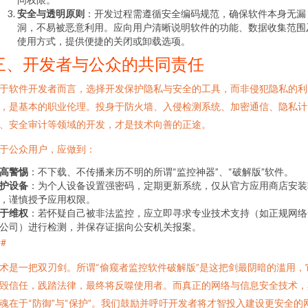
安全与透明原则
：开发过程需遵循安全编码规范，确保软件本身无漏
洞，不易被恶意利用。应向用户清晰说明软件的功能、数据收集范围
使用方式，提供便捷的关闭或卸载选项。
三、开发者与公众的共同责任
于软件开发者而言，选择开发保护隐私与安全的工具，而非侵犯隐私的利
，是基本的职业伦理。投身于防火墙、入侵检测系统、加密通信、隐私计
、安全审计等领域的开发，才是技术向善的正途。
于公众用户，应做到：
高警惕
：不下载、不传播来历不明的所谓“监控神器”、“破解版”软件。
护设备
：为个人设备设置强密码，定期更新系统，仅从官方应用商店安装
，谨慎授予应用权限。
于维权
：若怀疑自己被非法监控，应立即寻求专业技术支持（如正规网络
公司）进行检测，并保存证据向公安机关报案。
##
术是一把双刃剑。所谓“偷窥者监控软件破解版”是这把剑最阴暗的滥用，
毁信任，践踏法律，最终将反噬使用者。而真正的网络与信息安全技术，
魂在于“防御”与“保护”。我们鼓励并呼吁开发者将才智投入建设更安全的