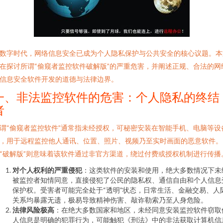
数字时代，网络信息安全已成为个人隐私保护与公共安全的核心议题。本
在探讨所谓“偷窥者监控软件破解版”的严重危害，并阐述正规、合法的网
信息安全软件开发的道德与法律边界。
一、非法监控软件的危害：个人隐私的终结
者
谓“偷窥者监控软件”通常指未经授权，可秘密安装在智能手机、电脑等设
，用于远程监控他人通讯、位置、照片、视频乃至实时画面的恶意软件。
“破解版”则意味着该软件通过非官方渠道，绕过付费或授权机制进行传播
对个人权利的严重侵犯
：这类软件的安装和使用，绝大多数情况下未
被监控者知情同意，直接侵犯了公民的隐私权、通信自由和个人信息
保护权。受害者可能完全处于“透明”状态，日常生活、金融交易、人
关系均暴露无遗，极易导致精神伤害、敲诈勒索乃至人身危险。
法律风险极高
：在绝大多数国家和地区，未经同意安装监控软件窃取
人信息是明确的犯罪行为，可能触犯《刑法》中的非法获取计算机信