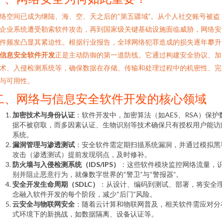
络空间已成为继陆、海、空、天之后的“第五疆域”。从个人社交账号被盗
企业系统遭受勒索软件攻击，再到国家级关键基础设施面临威胁，网络安
件频发凸显其紧迫性。根据行业报告，全球网络犯罪造成的损失逐年攀升
信息安全软件开发
正是主动防御的第一道防线。它通过构建安全协议、加
术、入侵检测系统等，确保数据在存储、传输和处理过程中的机密性、完
与可用性。
二、网络与信息安全软件开发的核心领域
加密技术与身份认证
：软件开发中，加密算法（如AES、RSA）保护
据不被窃取，而多因素认证、生物识别等技术确保只有授权用户能访
系统。
漏洞管理与渗透测试
：安全软件需定期扫描系统漏洞，并通过模拟黑
攻击（渗透测试）提前发现弱点，及时修补。
防火墙与入侵检测系统（IDS/IPS）
：这些软件模块监控网络流量，
别并阻止恶意行为，就像数字世界的“警卫”与“警报器”。
安全开发生命周期（SDLC）
：从设计、编码到测试、部署，将安全
念融入软件开发的每个阶段，减少“后门”风险。
云安全与物联网安全
：随着云计算和物联网普及，相关软件需应对分
式环境下的新挑战，如数据隔离、设备认证等。